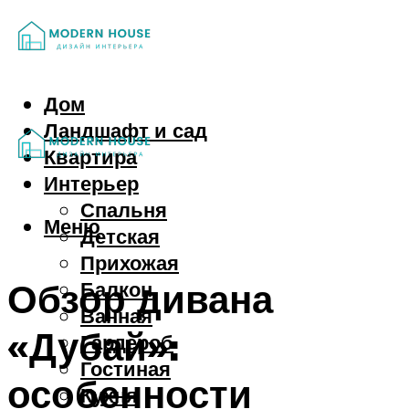
Дом
Ландшафт и сад
Квартира
Интерьер
Спальня
Меню
Детская
Прихожая
Обзор дивана
Балкон
Ванная
«Дубай»:
Гардероб
Гостиная
особенности
Кухня