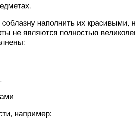
едметах.
 соблазну наполнить их красивыми, 
меты не являются полностью великол
олнены:
.
ками
ти, например: