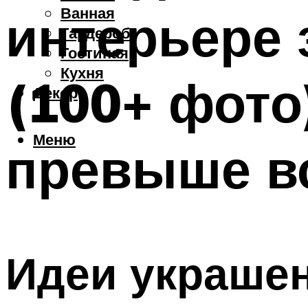
Ванная
интерьере 
Гардероб
Гостиная
Кухня
(100+ фото
Декор
Меню
превыше в
Идеи украше