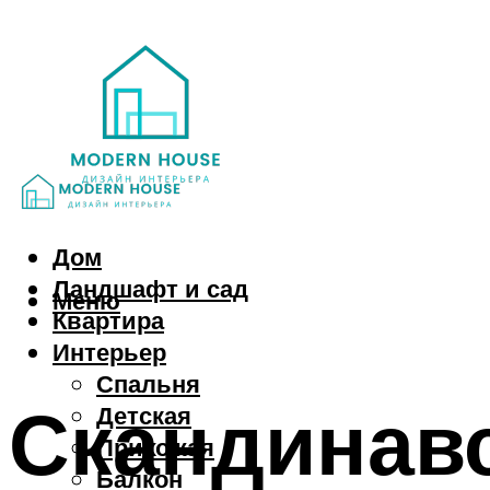
Дом
Ландшафт и сад
Меню
Квартира
Интерьер
Спальня
Скандинавс
Детская
Прихожая
Балкон