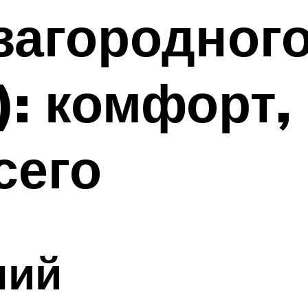
загородног
): комфорт,
сего
ний