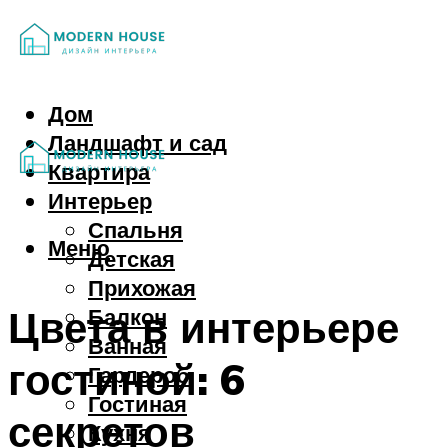
Дом
Ландшафт и сад
Квартира
Интерьер
Спальня
Меню
Детская
Прихожая
Цвета в интерьере
Балкон
Ванная
гостиной: 6
Гардероб
Гостиная
секретов
Кухня