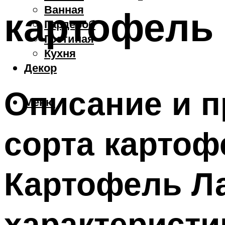
Ванная
картофель
Гардероб
Гостиная
Кухня
Декор
Описание и 
Меню
сорта картоф
Картофель Ла
характеристи