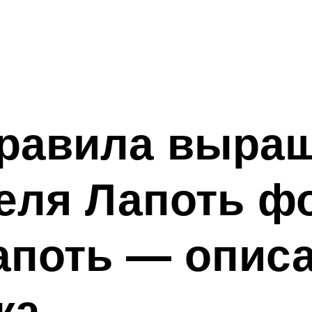
правила выра
еля Лапоть фо
поть — описа
ка