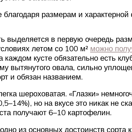
е благодаря размерам и характерной
ь выделяется в первую очередь раз
словиях летом со 100 м²
можно полу
а каждом кусте обязательно есть кл
му вытянутого овала, сильно уплоще
рт и обязан названием.
легка шероховатая. «Глазки» немного
5–14%), но на вкусе это никак не ск
уста получают 6–10 картофелин.
одно из основных достоинств сорта 