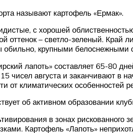
орта называют картофель «Ермак».
кидистые, с хорошей облиственностью
й оттенок – светло-зеленый. Край л
ты обильно, крупными белоснежными 
ский лапоть» составляет 65-80 дней,
15 чисел августа и заканчивают в на
сти от климатических особенностей 
ствует об активном образовании клу
ьтивирования в зонах рискованного з
зками. Картофель «Лапоть» неприхот