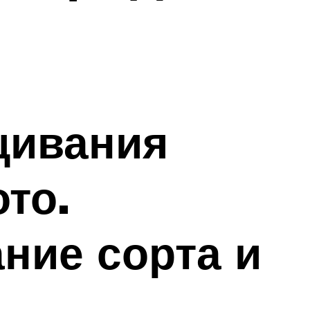
щивания
то.
ние сорта и