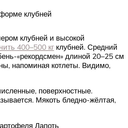
 форме клубней
мером клубней и высокой
чить 400–500 кг
клубней. Средний
убень-«рекордсмен» длиной 20–25 см
ны, напоминая котлеты. Видимо,
численные, поверхностные.
азывается. Мякоть бледно-жёлтая,
картофеля Лапоть