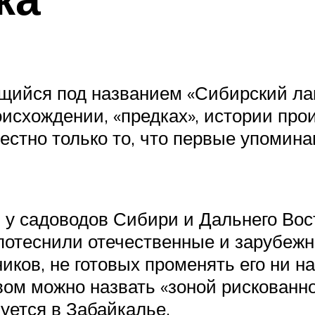
щийся под названием «Сибирский лап
оисхождении, «предках», истории пр
естно только то, что первые упомина
у садоводов Сибири и Дальнего Восто
 потеснили отечественные и зарубежн
ков, не готовых променять его ни на 
авом можно назвать «зоной рискованн
уется в Забайкалье.