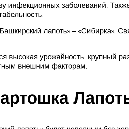
 инфекционных заболеваний. Также 
табельность.
«Башкирский лапоть» – «Сибирка». Св
ся высокая урожайность, крупный ра
ятным внешним факторам.
картошка Лапот
кий лапоть» будет неполным без хара