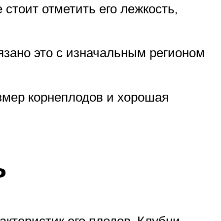
стоит отметить его лежкость,
язано это с изначальным регионом
змер корнеплодов и хорошая
ь
ктеристик его плодов. Клубни