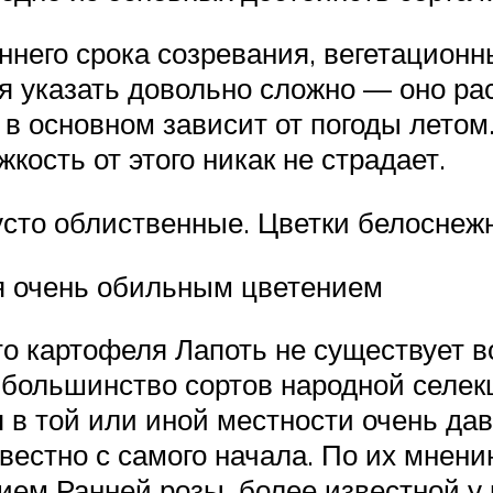
ннего срока созревания, вегетационн
я указать довольно сложно — оно ра
о в основном зависит от погоды лето
ость от этого никак не страдает.
густо облиственные. Цветки белоснеж
я очень обильным цветением
о картофеля Лапоть не существует в
 большинство сортов народной селекц
в той или иной местности очень дав
естно с самого начала. По их мнению
ем Ранней розы, более известной у 