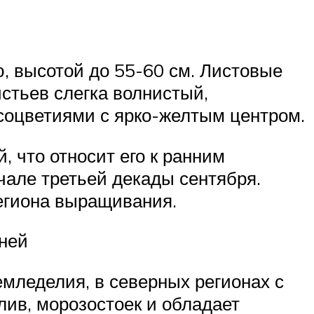
, высотой до 55-60 см. Листовые
истьев слегка волнистый,
соцветиями с ярко-желтым центром.
 что относит его к ранним
чале третьей декады сентября.
региона выращивания.
бней
емледелия, в северных регионах с
лив, морозостоек и обладает