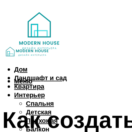
Дом
Ландшафт и сад
Меню
Квартира
Интерьер
Спальня
Как создат
Детская
Прихожая
Балкон