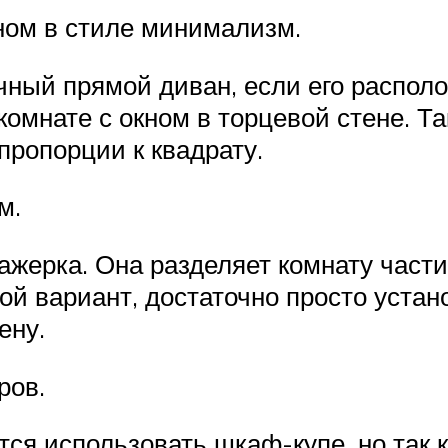
ном в стиле минимализм.
ный прямой диван, если его располо
комнате с окном в торцевой стене. Т
пропорции к квадрату.
м.
ажерка. Она разделяет комнату части
кой вариант, достаточно просто уста
ену.
ров.
тся использовать шкаф-купе, но так 