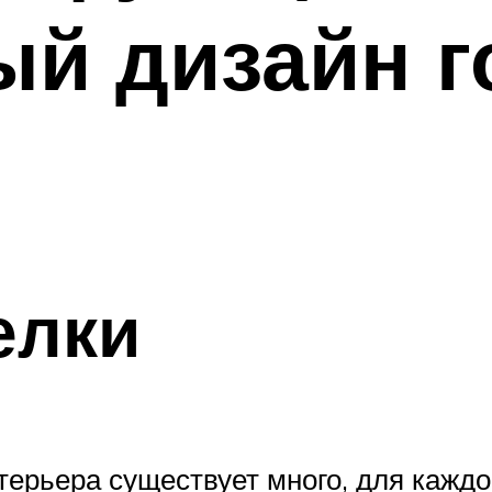
й дизайн г
елки
терьера существует много, для кажд