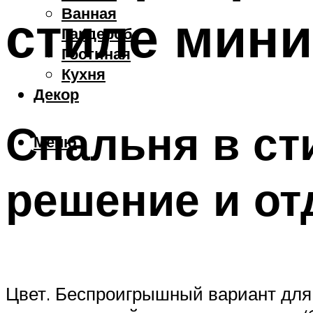
Ванная
стиле мин
Гардероб
Гостиная
Кухня
Декор
Спальня в ст
Меню
решение и от
Цвет. Беспроигрышный вариант для 