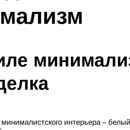
имализм
иле минимали
делка
минималистского интерьера – белый 