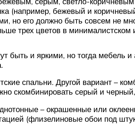
ежевым, серым, светло-коричневым и 
а (например, бежевый и коричневый, 
и, но его должно быть совсем не мн
льше трех цветов в минималистском 
т быть и яркими, но тогда мебель и
.
кие спальни. Другой вариант – комб
жно скомбинировать серый и черный,
однотонные – окрашенные или оклеен
тацией (флизелиновые обои под штук