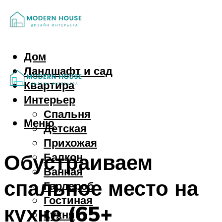
Дом
Ландшафт и сад
Квартира
Интерьер
Спальня
Меню
Детская
Прихожая
Обустраиваем
Балкон
Ванная
спальное место на
Гардероб
Гостиная
кухне (65+
Кухня