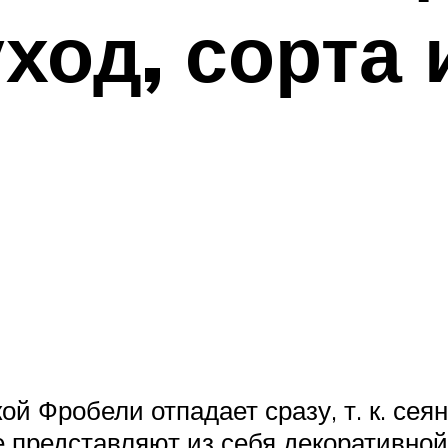
уход, сорта
й Фробели отпадает сразу, т. к. сея
е представляют из себя декоративной