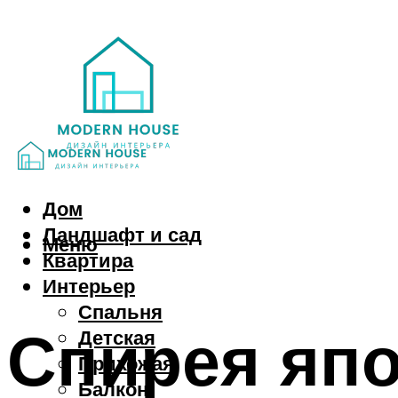
Дом
Ландшафт и сад
Меню
Квартира
Интерьер
Спальня
Спирея япо
Детская
Прихожая
Балкон