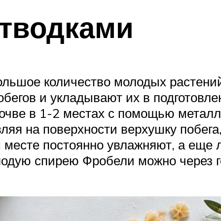
отводками
ольшое количество молодых растени
обегов и укладывают их в подготовле
очве в 1-2 местах с помощью металл
вляя на поверхности верхушку побег
м месте постоянно увлажняют, а еще
одую спирею Фробели можно через го