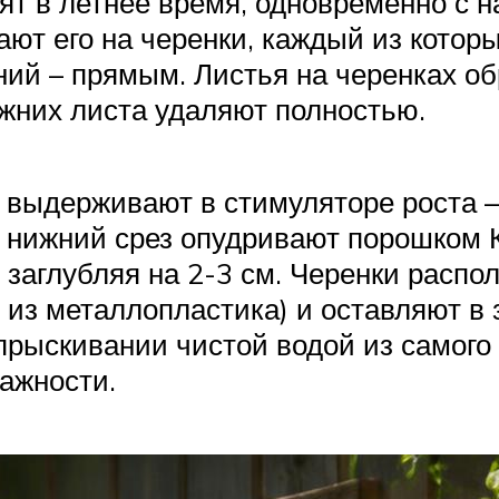
т в летнее время, одновременно с 
ют его на черенки, каждый из которы
ний – прямым. Листья на черенках о
жних листа удаляют полностью.
 выдерживают в стимуляторе роста – 
о нижний срез опудривают порошком 
заглубляя на 2-3 см. Черенки распо
ги из металлопластика) и оставляют в
рыскивании чистой водой из самого
ажности.