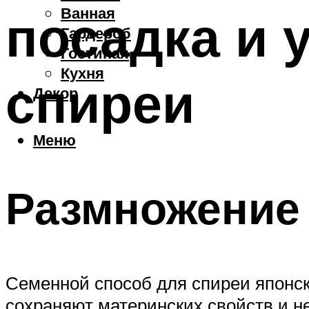
Ванная
посадка и 
Гардероб
Гостиная
Кухня
спиреи
Декор
Меню
Размножение
Семенной способ для спиреи японско
сохраняют материнских свойств и н