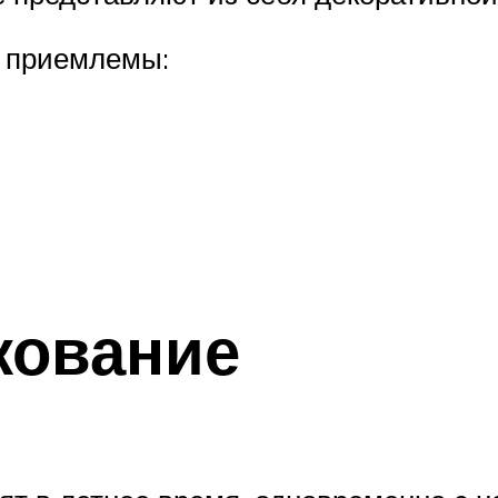
е приемлемы:
кование