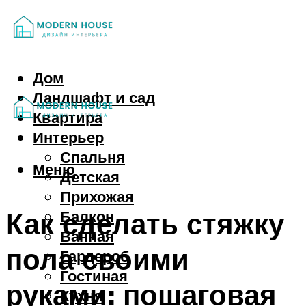
Дом
Ландшафт и сад
Квартира
Интерьер
Спальня
Меню
Детская
Прихожая
Как сделать стяжку
Балкон
Ванная
пола своими
Гардероб
Гостиная
руками: пошаговая
Кухня