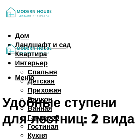
Дом
Ландшафт и сад
Квартира
Интерьер
Спальня
Меню
Детская
Прихожая
Удобные ступени
Балкон
Ванная
для лестниц: 2 вида
Гардероб
Гостиная
Кухня