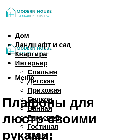
Дом
Ландшафт и сад
Квартира
Интерьер
Спальня
Меню
Детская
Прихожая
Плафоны для
Балкон
Ванная
люстр своими
Гардероб
Гостиная
руками:
Кухня