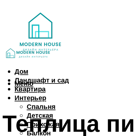
Дом
Ландшафт и сад
Меню
Квартира
Интерьер
Спальня
Теплица п
Детская
Прихожая
Балкон