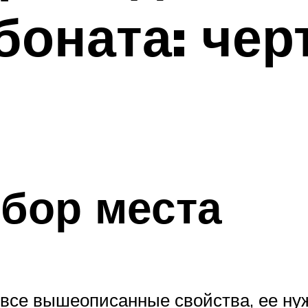
боната: чер
бор места
се вышеописанные свойства, ее нуж