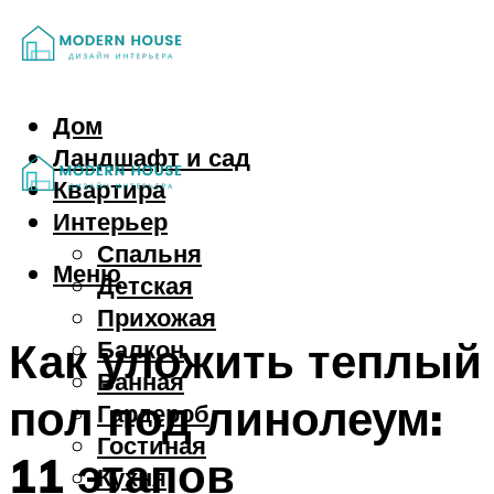
Дом
Ландшафт и сад
Квартира
Интерьер
Спальня
Меню
Детская
Прихожая
Как уложить теплый
Балкон
Ванная
пол под линолеум:
Гардероб
Гостиная
11 этапов
Кухня