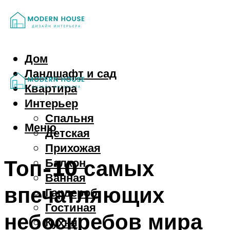
Дом
Ландшафт и сад
Квартира
Интерьер
Спальня
Меню
Детская
Прихожая
Топ-10 самых
Балкон
Ванная
впечатляющих
Гардероб
Гостиная
небоскребов мира
Кухня