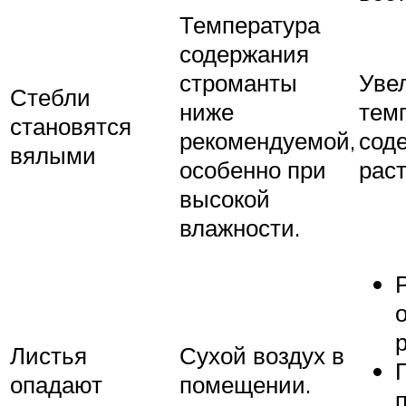
Температура
содержания
строманты
Уве
Стебли
ниже
тем
становятся
рекомендуемой,
сод
вялыми
особенно при
раст
высокой
влажности.
Листья
Сухой воздух в
опадают
помещении.