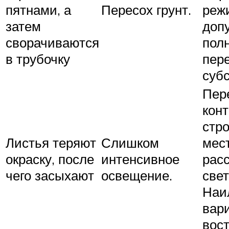
пятнами, а
Пересох грунт.
реж
затем
доп
сворачиваются
пол
в трубочку
пер
субс
Пер
конт
стр
Листья теряют
Слишком
мест
окраску, после
интенсивное
рас
чего засыхают
освещение.
свет
Наи
вар
вост