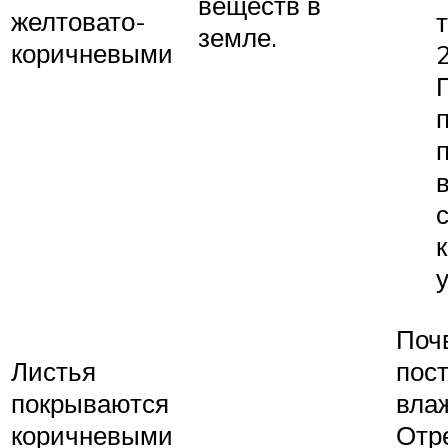
веществ в
желтовато-
земле.
коричневыми
Поч
Листья
пос
покрываются
вла
коричневыми
Отр