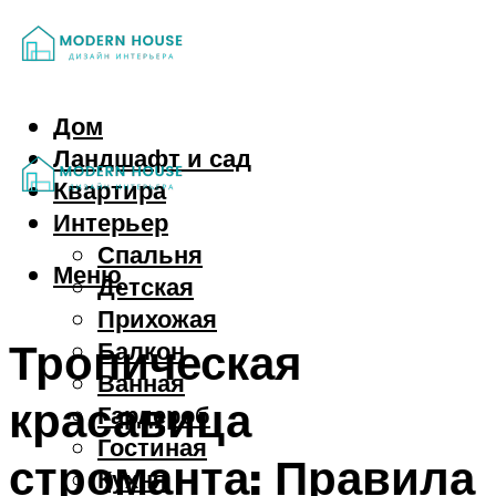
Дом
Ландшафт и сад
Квартира
Интерьер
Спальня
Меню
Детская
Прихожая
Тропическая
Балкон
Ванная
красавица
Гардероб
Гостиная
строманта: Правила
Кухня