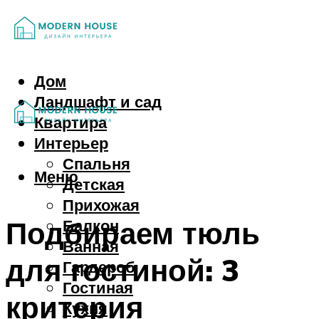
Дом
Ландшафт и сад
Квартира
Интерьер
Спальня
Меню
Детская
Прихожая
Подбираем тюль
Балкон
Ванная
для гостиной: 3
Гардероб
Гостиная
критерия
Кухня