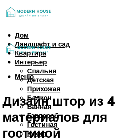
Дом
Ландшафт и сад
Квартира
Интерьер
Спальня
Меню
Детская
Прихожая
Дизайн штор из 4
Балкон
Ванная
материалов для
Гардероб
Гостиная
гостиной
Кухня