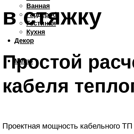
Ванная
в стяжку
Гардероб
Гостиная
Кухня
Декор
Простой расч
Меню
кабеля тепло
Проектная мощность кабельного ТП з