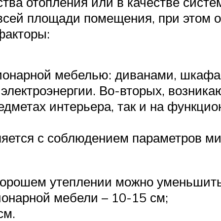
дства отопления или в качестве сис
 всей площади помещения, при этом 
факторы:
ионарной мебелью: диванами, шкафами
 электроэнергии. Во-вторых, возник
редметах интерьера, так и на функци
ляется с соблюдением параметров ми
хорошем утеплении можно уменьшить 
ионарной мебели – 10-15 см;
см.