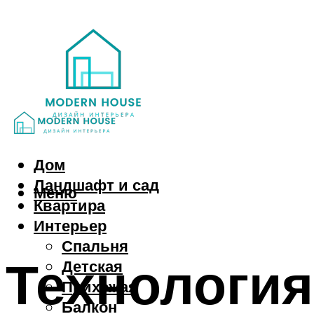
Дом
Ландшафт и сад
Меню
Квартира
Интерьер
Спальня
Технология
Детская
Прихожая
Балкон