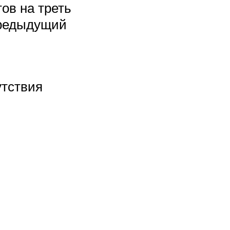
ов на треть
предыдущий
утствия