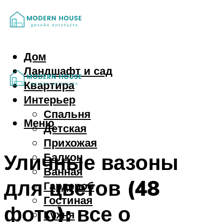
Дом
Ландшафт и сад
Квартира
Интерьер
Спальня
Меню
Детская
Прихожая
Уличные вазоны
Балкон
Ванная
для цветов (48
Гардероб
Гостиная
фото): все о
Кухня