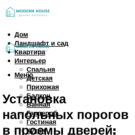
Дом
Ландшафт и сад
Квартира
Интерьер
Спальня
Меню
Детская
Прихожая
Установка
Балкон
Ванная
напольных порогов
Гардероб
Гостиная
в проемы дверей:
Кухня