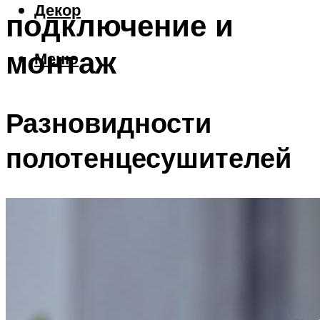
Декор
подключение и
монтаж
Меню
Разновидности
полотенцесушителей