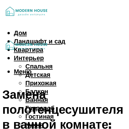
Дом
Ландшафт и сад
Квартира
Интерьер
Спальня
Меню
Детская
Прихожая
Замена
Балкон
Ванная
полотенцесушителя
Гардероб
Гостиная
в ванной комнате:
Кухня