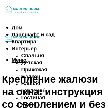
Дом
Ландшафт и сад
Квартира
Интерьер
Спальня
Меню
Детская
Прихожая
Крепление жалюзи
Балкон
Ванная
на окна: инструкция
Гардероб
Гостиная
со сверлением и без
Кухня