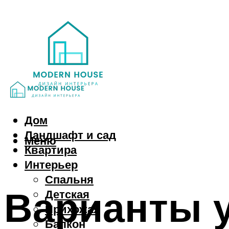
Дом
Ландшафт и сад
Меню
Квартира
Интерьер
Спальня
Варианты у
Детская
Прихожая
Балкон