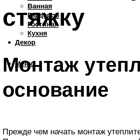
Ванная
стяжку
Гардероб
Гостиная
Кухня
Декор
Монтаж утепл
Меню
основание
Прежде чем начать монтаж утеплител