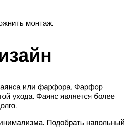
ожнить монтаж.
изайн
 фаянса или фарфора. Фарфор
той ухода. Фаянс является более
олго.
минимализма. Подобрать напольный