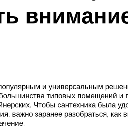
ть внимани
популярным и универсальным решени
я большинства типовых помещений и 
йнерских. Чтобы сантехника была удо
я, важно заранее разобраться, как 
ачение.