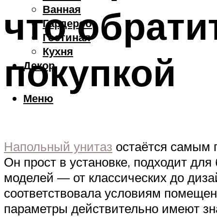
Ванная
что обрати
Гардероб
Гостиная
Кухня
покупкой
Декор
Меню
Напольный унитаз
остаётся самым 
Он прост в установке, подходит дл
моделей — от классических до диза
соответствовала условиям помещени
параметры действительно имеют зн