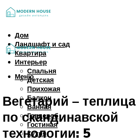
Дом
Ландшафт и сад
Квартира
Интерьер
Спальня
Меню
Детская
Прихожая
Вегетарий – теплица
Балкон
Ванная
по скандинавской
Гардероб
Гостиная
технологии: 5
Кухня