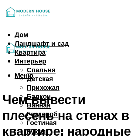
Дом
Ландшафт и сад
Квартира
Интерьер
Спальня
Меню
Детская
Прихожая
Чем вывести
Балкон
Ванная
плесень на стенах в
Гардероб
Гостиная
квартире: народные
Кухня