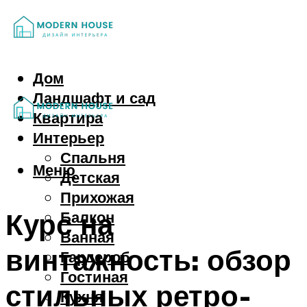
Дом
Ландшафт и сад
Квартира
Интерьер
Спальня
Меню
Детская
Прихожая
Курс на
Балкон
Ванная
винтажность: обзор
Гардероб
Гостиная
стильных ретро-
Кухня