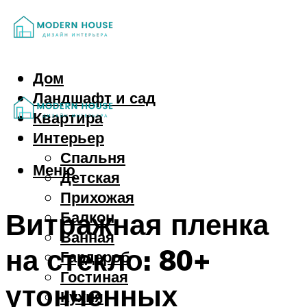
Дом
Ландшафт и сад
Квартира
Интерьер
Спальня
Меню
Детская
Прихожая
Витражная пленка
Балкон
Ванная
на стекло: 80+
Гардероб
Гостиная
утонченных
Кухня