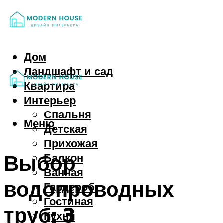
Дом
Ландшафт и сад
Квартира
Интерьер
Спальня
Меню
Детская
Прихожая
Выбор
Балкон
Ванная
водопроводных
Гардероб
Гостиная
труб: 3
Кухня