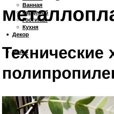
Ванная
металлопла
Гардероб
Гостиная
Кухня
Декор
Технические 
Меню
полипропиле