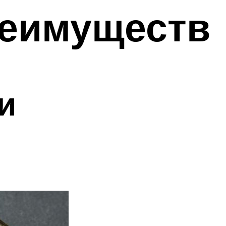
реимуществ
и