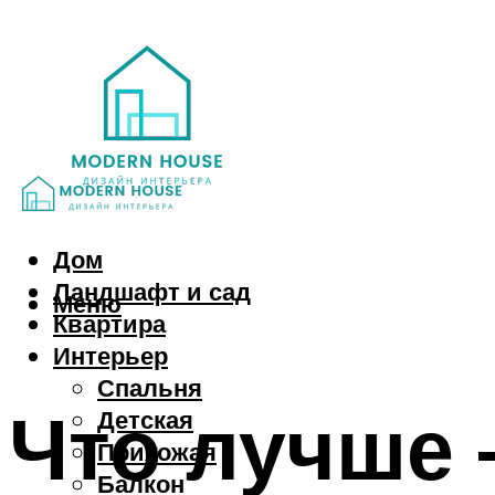
Дом
Ландшафт и сад
Меню
Квартира
Интерьер
Спальня
Что лучше
Детская
Прихожая
Балкон