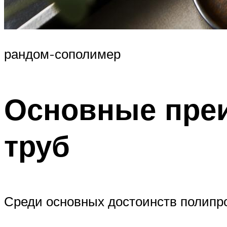
рандом-сополимер
Основные пре
труб
Среди основных достоинств полипр