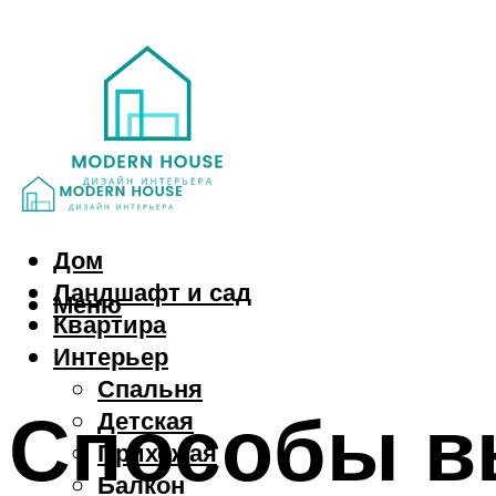
Дом
Ландшафт и сад
Меню
Квартира
Интерьер
Спальня
Способы в
Детская
Прихожая
Балкон