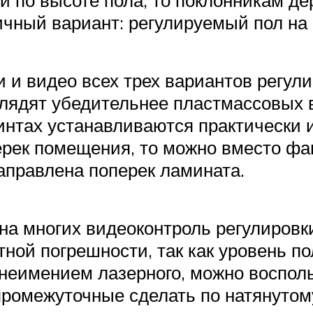
ичный вариант: регулируемый пол на 
 и видео всех трех вариантов регули
лядят убедительнее пластмассовых в
интах устанавливаются практически и
перек помещения, то можно вместо 
направлена поперек ламината.
 на многих видеоконтроль регулиров
тной погрешности, так как уровень п
За неимением лазерного, можно воспо
 промежуточные сделать по натянуто