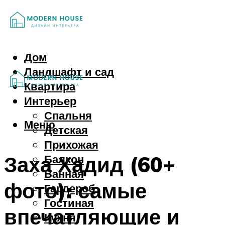
Дом
Ландшафт и сад
Квартира
Интерьер
Спальня
Меню
Детская
Прихожая
Заха Хадид (60+
Балкон
Ванная
фото): самые
Гардероб
Гостиная
впечатляющие и
Кухня