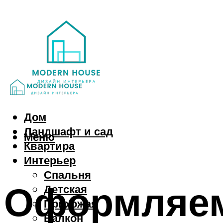
Дом
Ландшафт и сад
Меню
Квартира
Интерьер
Спальня
Оформляем 
Детская
Прихожая
Балкон