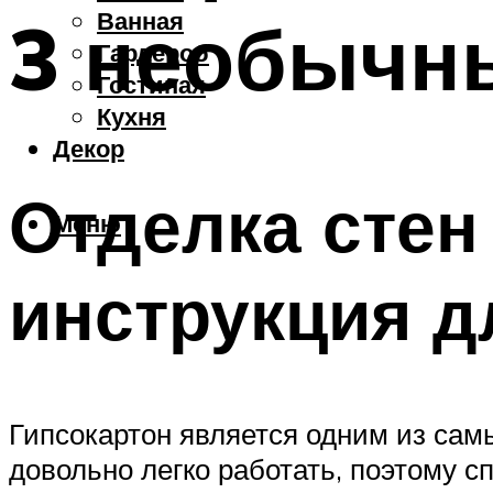
Ванная
3 необычн
Гардероб
Гостиная
Кухня
Декор
Отделка стен
Меню
инструкция д
Гипсокартон является одним из сам
довольно легко работать, поэтому с