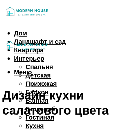
Дом
Ландшафт и сад
Квартира
Интерьер
Спальня
Меню
Детская
Прихожая
Дизайн кухни
Балкон
Ванная
салатового цвета
Гардероб
Гостиная
Кухня