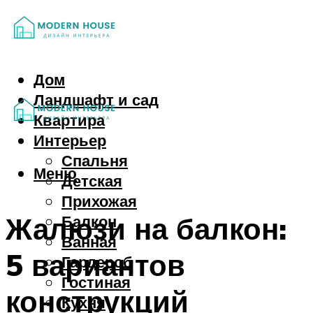
Дом
Ландшафт и сад
Квартира
Интерьер
Спальня
Меню
Детская
Прихожая
Жалюзи на балкон:
Балкон
Ванная
5 вариантов
Гардероб
Гостиная
конструкций
Кухня