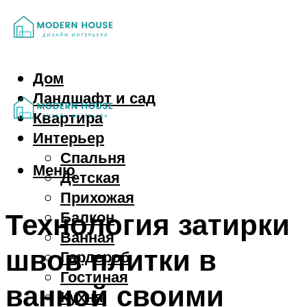
Дом
Ландшафт и сад
Квартира
Интерьер
Спальня
Меню
Детская
Прихожая
Технология затирки
Балкон
Ванная
швов плитки в
Гардероб
Гостиная
ванной своими
Кухня