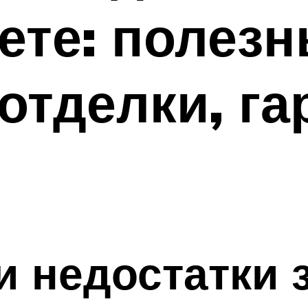
ете: полез
отделки, га
и недостатки 