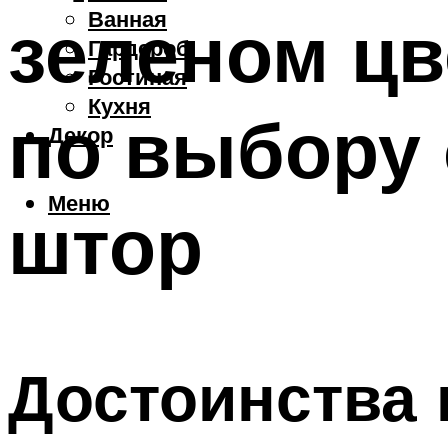
Ванная
зеленом цв
Гардероб
Гостиная
Кухня
по выбору 
Декор
Меню
штор
Достоинства 