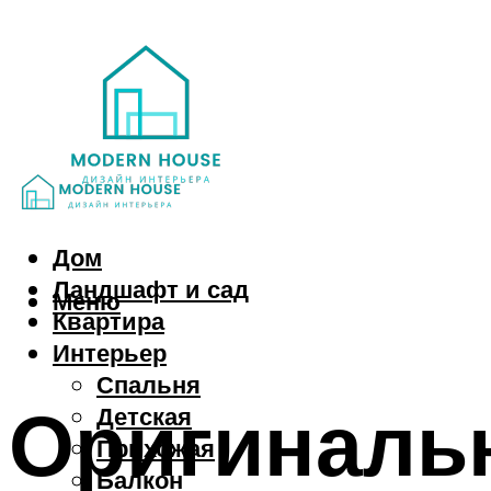
Дом
Ландшафт и сад
Меню
Квартира
Интерьер
Спальня
Оригинальн
Детская
Прихожая
Балкон