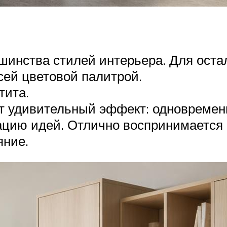
шинства стилей интерьера. Для оста
сей цветовой палитрой.
тита.
ет удивительный эффект: одновремен
рацию идей. Отлично воспринимается 
яние.