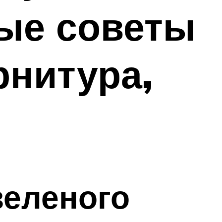
ные советы
рнитура,
зеленого