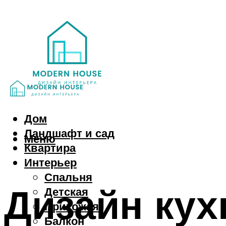
Дом
Ландшафт и сад
Меню
Квартира
Интерьер
Спальня
Дизайн кухн
Детская
Прихожая
Балкон