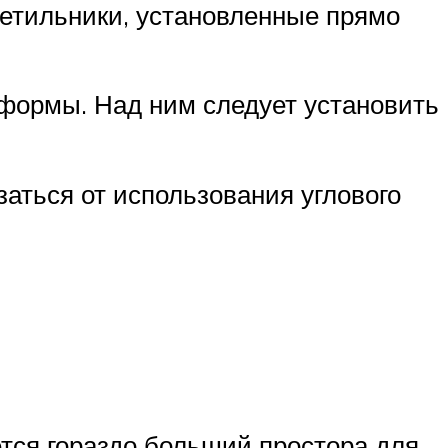
ветильники, установленные прямо
 формы. Над ним следует установить
заться от использования углового
ется гораздо больший простора для