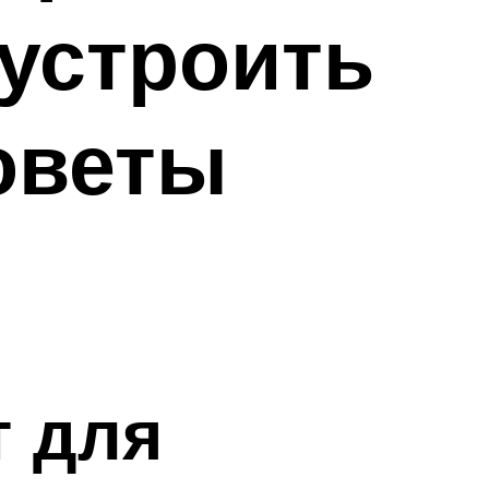
бустроить
оветы
т для