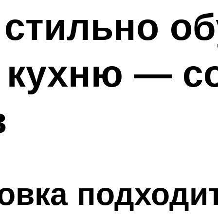
 стильно о
 кухню — с
в
овка подходи