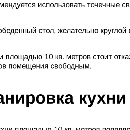
омендуется использовать точечные с
обеденный стол, желательно круглой
и площадью 10 кв. метров стоит отка
лов помещения свободным.
анировка кухни
ухни площадью 10 кв. метров появля