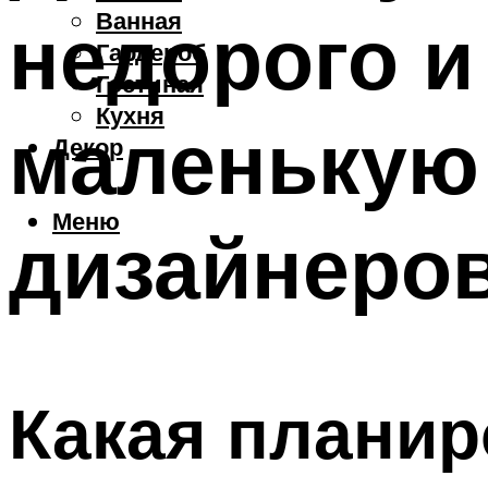
Ванная
недорого и
Гардероб
Гостиная
Кухня
маленькую
Декор
Меню
дизайнеро
Какая планир