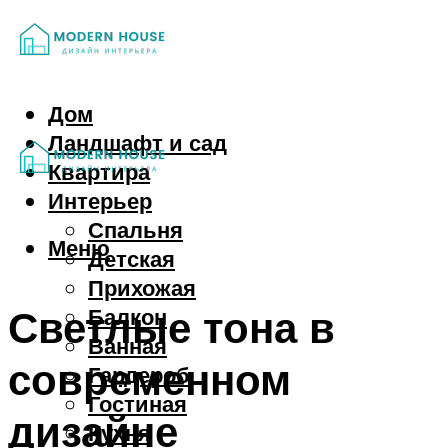
Дом
Ландшафт и сад
Квартира
Интерьер
Спальня
Меню
Детская
Прихожая
Светлые тона в
Балкон
Ванная
современном
Гардероб
Гостиная
дизайне
Кухня