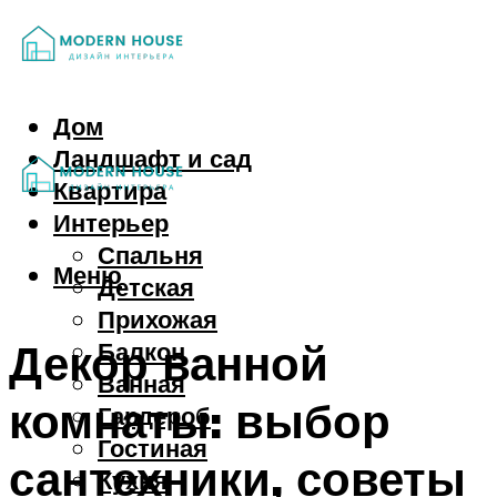
Дом
Ландшафт и сад
Квартира
Интерьер
Спальня
Меню
Детская
Прихожая
Декор ванной
Балкон
Ванная
комнаты: выбор
Гардероб
Гостиная
сантехники, советы
Кухня