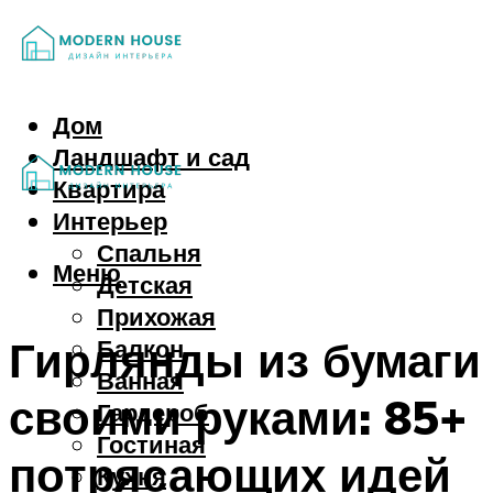
Дом
Ландшафт и сад
Квартира
Интерьер
Спальня
Меню
Детская
Прихожая
Гирлянды из бумаги
Балкон
Ванная
своими руками: 85+
Гардероб
Гостиная
потрясающих идей
Кухня