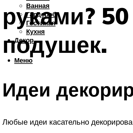
Ванная
руками? 50
Гардероб
Гостиная
Кухня
подушек.
Декор
Меню
Идеи декори
Любые идеи касательно декорирован