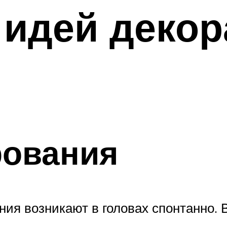
 идей деко
рования
ия возникают в головах спонтанно. 