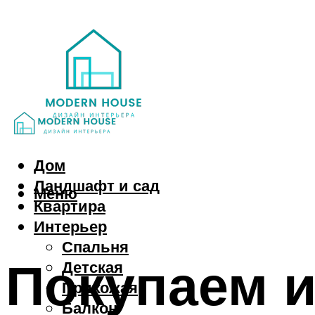
Дом
Ландшафт и сад
Меню
Квартира
Интерьер
Спальня
Покупаем 
Детская
Прихожая
Балкон