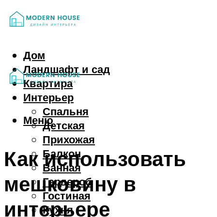
Дом
Ландшафт и сад
Квартира
Интерьер
Спальня
Меню
Детская
Прихожая
Как использовать
Балкон
Ванная
мешковину в
Гардероб
Гостиная
интерьере
Кухня