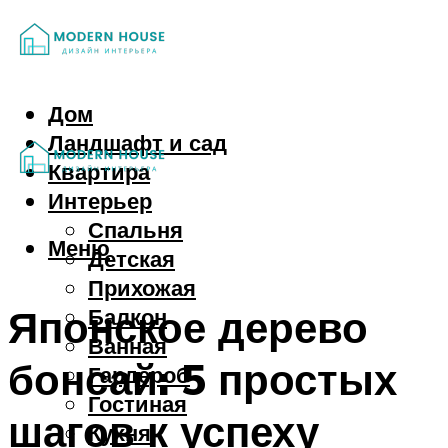
Дом
Ландшафт и сад
Квартира
Интерьер
Спальня
Меню
Детская
Прихожая
Японское дерево
Балкон
Ванная
бонсай: 5 простых
Гардероб
Гостиная
шагов к успеху
Кухня