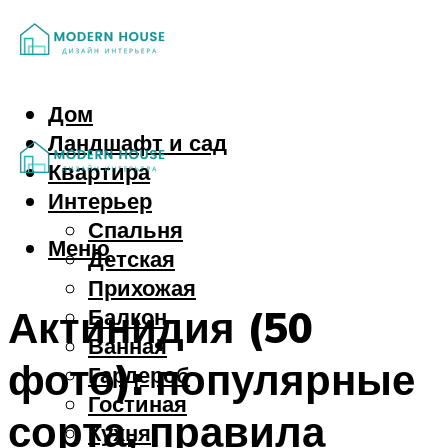
Дом
Ландшафт и сад
Квартира
Интерьер
Спальня
Меню
Детская
Прихожая
Актинидия (50
Балкон
Ванная
фото): популярные
Гардероб
Гостиная
сорта, правила
Кухня