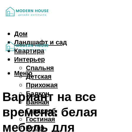
Дом
Ландшафт и сад
Квартира
Интерьер
Спальня
Меню
Детская
Прихожая
Вариант на все
Балкон
Ванная
времена: белая
Гардероб
Гостиная
мебель для
Кухня