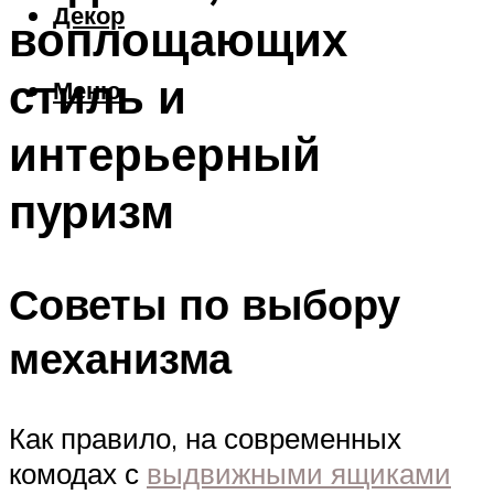
Декор
воплощающих
стиль и
Меню
интерьерный
пуризм
Советы по выбору
механизма
Как правило, на современных
комодах с
выдвижными ящиками