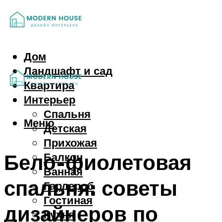
Дом
Ландшафт и сад
Квартира
Интерьер
Спальня
Меню
Детская
Прихожая
Бело-фиолетовая
Балкон
Ванная
спальня: советы
Гардероб
Гостиная
дизайнеров по
Кухня