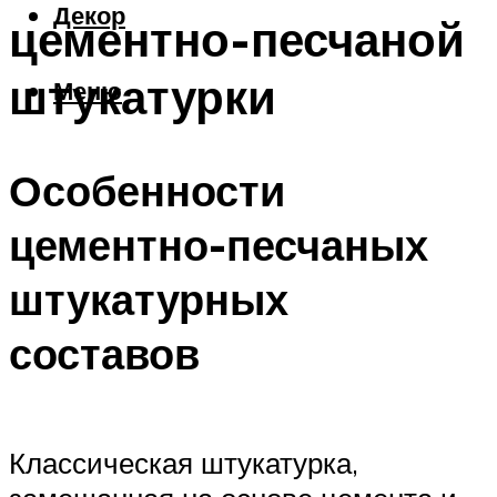
Декор
цементно-песчаной
штукатурки
Меню
Особенности
цементно-песчаных
штукатурных
составов
Классическая штукатурка,