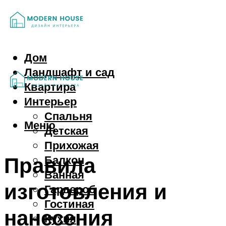
Дом
Ландшафт и сад
Квартира
Интерьер
Спальня
Меню
Детская
Прихожая
Правила
Балкон
Ванная
изготовления и
Гардероб
Гостиная
нанесения
Кухня