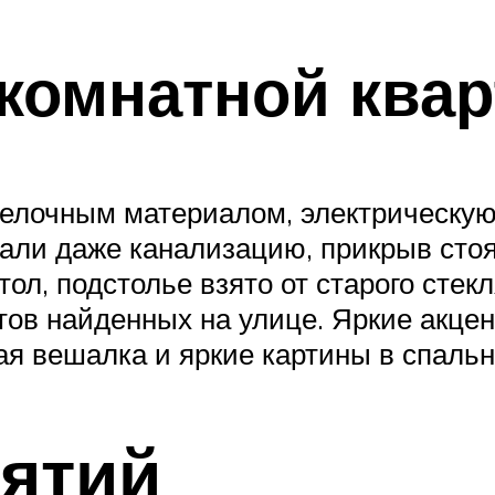
комнатной кварт
делочным материалом, электрическу
стали даже канализацию, прикрыв сто
л, подстолье взято от старого стек
ов найденных на улице. Яркие акце
ая вешалка и яркие картины в спальн
ятий