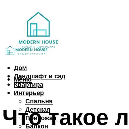
Дом
Ландшафт и сад
Меню
Квартира
Интерьер
Спальня
Что такое 
Детская
Прихожая
Балкон