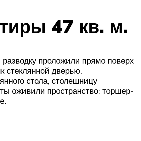
иры 47 кв. м.
ю разводку проложили прямо поверх
як стеклянной дверью.
лянного стола, столешницу
нты оживили пространство: торшер-
е.