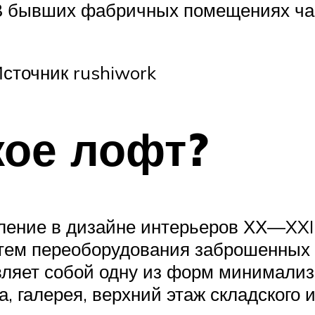
 В бывших фабричных помещениях ча
сточник rushiwork
кое лофт?
ление в дизайне интерьеров ХХ—XXI 
утем переоборудования заброшенных
яет собой одну из форм минимализма.
а, галерея, верхний этаж складского