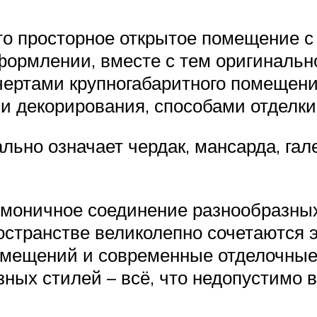
то просторное открытое помещение 
формлении, вместе с тем оригинальн
чертами крупногабаритного помещения
и декорирования, способами отделки
вально означает чердак, мансарда, га
рмоничное соединение разнообразны
остранстве великолепно сочетаются
 помещений и современные отделочны
зных стилей – всё, что недопустимо 