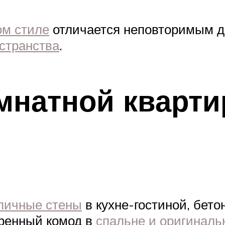
ом стиле
отличается неповторимым 
остранства
.
натной квартир
пичные стены
в кухне-гостиной, бето
аренный комод в
спальне и оригиналь