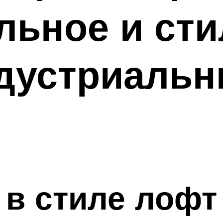
льное и ст
ндустриаль
 в стиле лофт