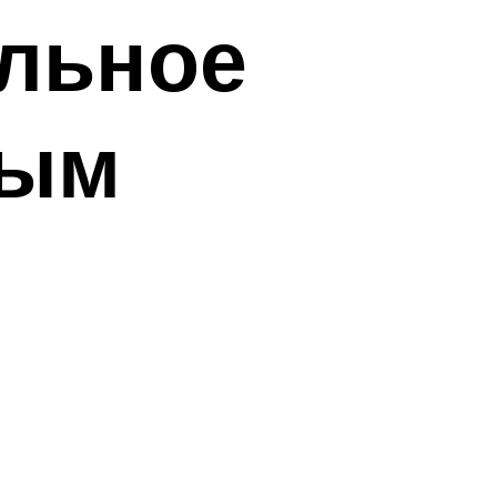
ильное
ным