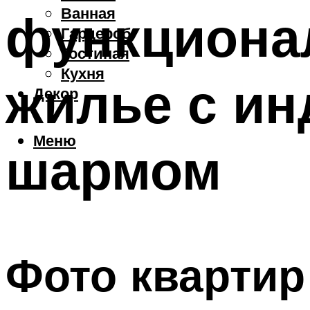
Ванная
функциона
Гардероб
Гостиная
Кухня
жилье с и
Декор
Меню
шармом
Фото квартир